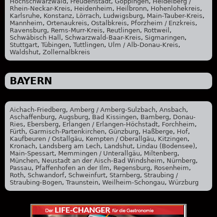
Hochschwarzwald
,
Freudenstadt
,
Göppingen
,
Heidelberg /
Rhein-Neckar-Kreis
,
Heidenheim
,
Heilbronn
,
Hohenlohekreis
,
Karlsruhe
,
Konstanz
,
Lörrach
,
Ludwigsburg
,
Main-Tauber-Kreis
,
Mannheim
,
Ortenaukreis
,
Ostalbkreis
,
Pforzheim / Enzkreis
,
Ravensburg
,
Rems-Murr-Kreis
,
Reutlingen
,
Rottweil
,
Schwäbisch Hall
,
Schwarzwald-Baar-Kreis
,
Sigmaringen
,
Stuttgart
,
Tübingen
,
Tuttlingen
,
Ulm / Alb-Donau-Kreis
,
Waldshut
,
Zollernalbkreis
BAYERN
Aichach-Friedberg
,
Amberg / Amberg-Sulzbach
,
Ansbach
,
Aschaffenburg
,
Augsburg
,
Bad Kissingen
,
Bamberg
,
Donau-
Ries
,
Ebersberg
,
Erlangen / Erlangen-Höchstadt
,
Forchheim
,
Fürth
,
Garmisch-Partenkirchen
,
Günzburg
,
Haßberge
,
Hof
,
Kaufbeuren / Ostallgäu
,
Kempten / Oberallgäu
,
Kitzingen
,
Kronach
,
Landsberg am Lech
,
Landshut
,
Lindau (Bodensee)
,
Main-Spessart
,
Memmingen / Unterallgäu
,
Miltenberg
,
München
,
Neustadt an der Aisch-Bad Windsheim
,
Nürnberg
,
Passau
,
Pfaffenhofen an der Ilm
,
Regensburg
,
Rosenheim
,
Roth
,
Schwandorf
,
Schweinfurt
,
Starnberg
,
Straubing /
Straubing-Bogen
,
Traunstein
,
Weilheim-Schongau
,
Würzburg