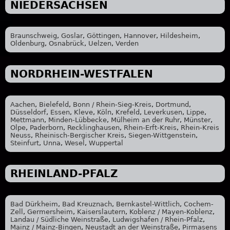
NIEDERSACHSEN
Braunschweig
,
Goslar
,
Göttingen
,
Hannover
,
Hildesheim
,
Oldenburg
,
Osnabrück
,
Uelzen
,
Verden
NORDRHEIN-WESTFALEN
Aachen
,
Bielefeld
,
Bonn / Rhein-Sieg-Kreis
,
Dortmund
,
Düsseldorf
,
Essen
,
Kleve
,
Köln
,
Krefeld
,
Leverkusen
,
Lippe
,
Mettmann
,
Minden-Lübbecke
,
Mülheim an der Ruhr
,
Münster
,
Olpe
,
Paderborn
,
Recklinghausen
,
Rhein-Erft-Kreis
,
Rhein-Kreis
Neuss
,
Rheinisch-Bergischer Kreis
,
Siegen-Wittgenstein
,
Steinfurt
,
Unna
,
Wesel
,
Wuppertal
RHEINLAND-PFALZ
Bad Dürkheim
,
Bad Kreuznach
,
Bernkastel-Wittlich
,
Cochem-
Zell
,
Germersheim
,
Kaiserslautern
,
Koblenz / Mayen-Koblenz
,
Landau / Südliche Weinstraße
,
Ludwigshafen / Rhein-Pfalz
,
Mainz / Mainz-Bingen
,
Neustadt an der Weinstraße
,
Pirmasens