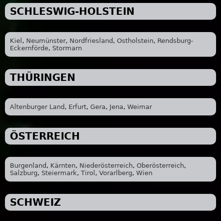
SCHLESWIG-HOLSTEIN
Kiel
,
Neumünster
,
Nordfriesland
,
Ostholstein
,
Rendsburg-
Eckernförde
,
Stormarn
THÜRINGEN
Altenburger Land
,
Erfurt
,
Gera
,
Jena
,
Weimar
ÖSTERREICH
Burgenland
,
Kärnten
,
Niederösterreich
,
Oberösterreich
,
Salzburg
,
Steiermark
,
Tirol
,
Vorarlberg
,
Wien
SCHWEIZ