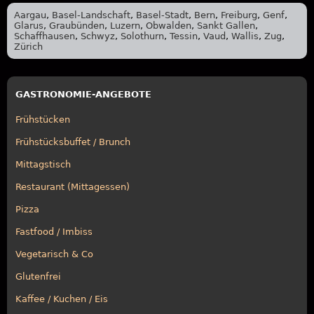
Aargau
,
Basel-Landschaft
,
Basel-Stadt
,
Bern
,
Freiburg
,
Genf
,
Glarus
,
Graubünden
,
Luzern
,
Obwalden
,
Sankt Gallen
,
Schaffhausen
,
Schwyz
,
Solothurn
,
Tessin
,
Vaud
,
Wallis
,
Zug
,
Zürich
GASTRONOMIE-ANGEBOTE
Frühstücken
Frühstücksbuffet / Brunch
Mittagstisch
Restaurant (Mittagessen)
Pizza
Fastfood / Imbiss
Vegetarisch & Co
Glutenfrei
Kaffee / Kuchen / Eis