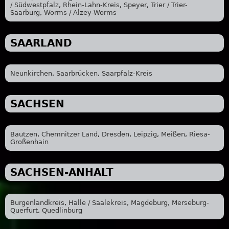
/ Südwestpfalz
,
Rhein-Lahn-Kreis
,
Speyer
,
Trier / Trier-
Saarburg
,
Worms / Alzey-Worms
SAARLAND
Neunkirchen
,
Saarbrücken
,
Saarpfalz-Kreis
SACHSEN
Bautzen
,
Chemnitzer Land
,
Dresden
,
Leipzig
,
Meißen
,
Riesa-
Großenhain
SACHSEN-ANHALT
Burgenlandkreis
,
Halle / Saalekreis
,
Magdeburg
,
Merseburg-
Querfurt
,
Quedlinburg